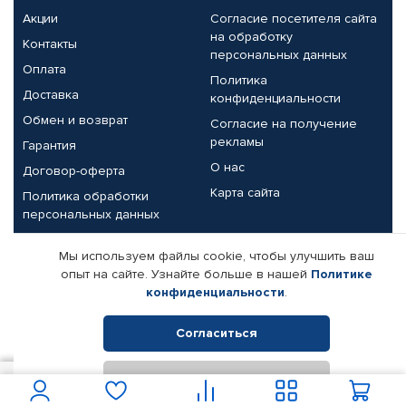
Акции
Согласие посетителя сайта
на обработку
Контакты
персональных данных
Оплата
Политика
Доставка
конфиденциальности
Обмен и возврат
Согласие на получение
рекламы
Гарантия
О нас
Договор-оферта
Карта сайта
Политика обработки
персональных данных
Партнерам
Мы используем файлы cookie, чтобы улучшить ваш
опыт на сайте. Узнайте больше в нашей
Политике
Корпоративным клиентам
Реквизиты компании
конфиденциальности
.
Поставщикам
Согласиться
Отклонить
© КАМАЗ ЦЕНТР ДОНЕЦК, 2015-2026. Все права защищены.
4 650
В корзину
Интернет-магазин автомобильных товаров Автопрофи.