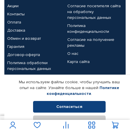
Акции
Согласие посетителя сайта
на обработку
Контакты
персональных данных
Оплата
Политика
Доставка
конфиденциальности
Обмен и возврат
Согласие на получение
рекламы
Гарантия
О нас
Договор-оферта
Карта сайта
Политика обработки
персональных данных
Партнерам
Мы используем файлы cookie, чтобы улучшить ваш
опыт на сайте. Узнайте больше в нашей
Политике
Корпоративным клиентам
Реквизиты компании
конфиденциальности
.
Поставщикам
Согласиться
Отклонить
© КАМАЗ ЦЕНТР ДОНЕЦК, 2015-2026. Все права защищены.
10 350
В корзину
Интернет-магазин автомобильных товаров Автопрофи.