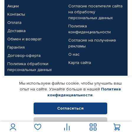
Акции
Согласие посетителя сайта
на обработку
Контакты
персональных данных
Оплата
Политика
Доставка
конфиденциальности
Обмен и возврат
Согласие на получение
рекламы
Гарантия
О нас
Договор-оферта
Карта сайта
Политика обработки
персональных данных
Партнерам
Мы используем файлы cookie, чтобы улучшить ваш
опыт на сайте. Узнайте больше в нашей
Политике
Корпоративным клиентам
Реквизиты компании
конфиденциальности
.
Поставщикам
Согласиться
Отклонить
© КАМАЗ ЦЕНТР ДОНЕЦК, 2015-2026. Все права защищены.
Интернет-магазин автомобильных товаров Автопрофи.