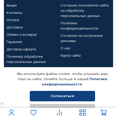
Акции
Согласие посетителя сайта
на обработку
Контакты
персональных данных
Оплата
Политика
Доставка
конфиденциальности
Обмен и возврат
Согласие на получение
рекламы
Гарантия
О нас
Договор-оферта
Карта сайта
Политика обработки
персональных данных
Партнерам
Мы используем файлы cookie, чтобы улучшить ваш
опыт на сайте. Узнайте больше в нашей
Политике
Корпоративным клиентам
Реквизиты компании
конфиденциальности
.
Поставщикам
Согласиться
Отклонить
© КАМАЗ ЦЕНТР ДОНЕЦК, 2015-2026. Все права защищены.
9 100
В корзину
Интернет-магазин автомобильных товаров Автопрофи.