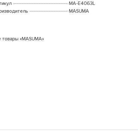
тикул
MA-E4063L
оизводитель
MASUMA
е товары «MASUMA»