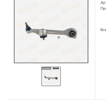
Ар
Пр
Вс