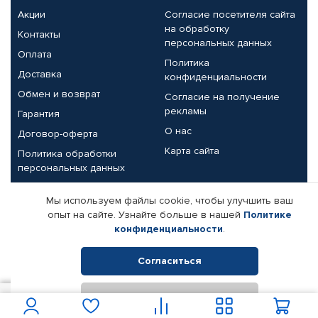
Акции
Согласие посетителя сайта
на обработку
Контакты
персональных данных
Оплата
Политика
Доставка
конфиденциальности
Обмен и возврат
Согласие на получение
рекламы
Гарантия
О нас
Договор-оферта
Карта сайта
Политика обработки
персональных данных
Партнерам
Мы используем файлы cookie, чтобы улучшить ваш
опыт на сайте. Узнайте больше в нашей
Политике
Корпоративным клиентам
Реквизиты компании
конфиденциальности
.
Поставщикам
Согласиться
Отклонить
© КАМАЗ ЦЕНТР ДОНЕЦК, 2015-2026. Все права защищены.
2 900
В корзину
Интернет-магазин автомобильных товаров Автопрофи.