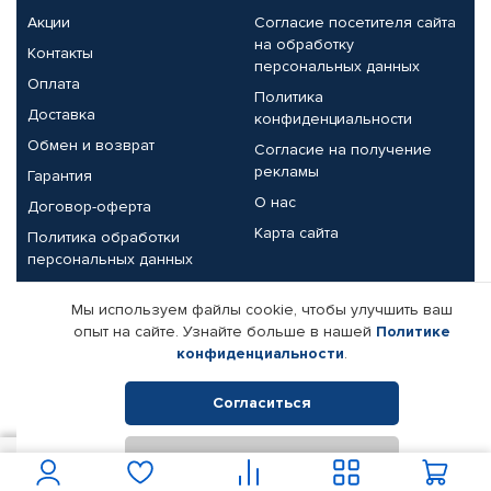
Акции
Согласие посетителя сайта
на обработку
Контакты
персональных данных
Оплата
Политика
Доставка
конфиденциальности
Обмен и возврат
Согласие на получение
рекламы
Гарантия
О нас
Договор-оферта
Карта сайта
Политика обработки
персональных данных
Партнерам
Мы используем файлы cookie, чтобы улучшить ваш
опыт на сайте. Узнайте больше в нашей
Политике
Корпоративным клиентам
Реквизиты компании
конфиденциальности
.
Поставщикам
Согласиться
Отклонить
© КАМАЗ ЦЕНТР ДОНЕЦК, 2015-2026. Все права защищены.
2 700
В корзину
Интернет-магазин автомобильных товаров Автопрофи.