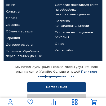
Акции
Согласие посетителя сайта
на обработку
Контакты
персональных данных
Оплата
Политика
Доставка
конфиденциальности
Обмен и возврат
Согласие на получение
рекламы
Гарантия
О нас
Договор-оферта
Карта сайта
Политика обработки
персональных данных
Партнерам
Мы используем файлы cookie, чтобы улучшить ваш
опыт на сайте. Узнайте больше в нашей
Политике
Корпоративным клиентам
Реквизиты компании
конфиденциальности
.
Поставщикам
Согласиться
Отклонить
© КАМАЗ ЦЕНТР ДОНЕЦК, 2015-2026. Все права защищены.
Интернет-магазин автомобильных товаров Автопрофи.