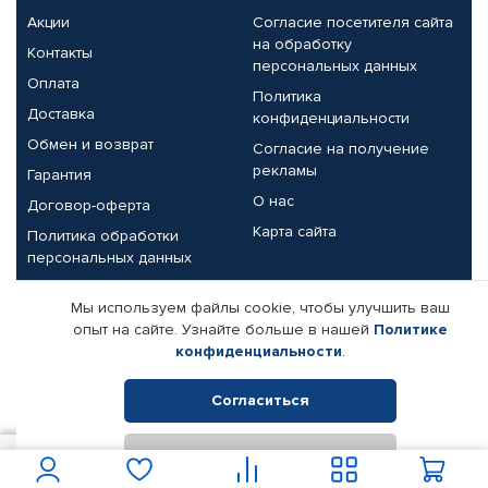
Акции
Согласие посетителя сайта
на обработку
Контакты
персональных данных
Оплата
Политика
Доставка
конфиденциальности
Обмен и возврат
Согласие на получение
рекламы
Гарантия
О нас
Договор-оферта
Карта сайта
Политика обработки
персональных данных
Партнерам
Мы используем файлы cookie, чтобы улучшить ваш
опыт на сайте. Узнайте больше в нашей
Политике
Корпоративным клиентам
Реквизиты компании
конфиденциальности
.
Поставщикам
Согласиться
Отклонить
© КАМАЗ ЦЕНТР ДОНЕЦК, 2015-2026. Все права защищены.
6 800
В корзину
Интернет-магазин автомобильных товаров Автопрофи.