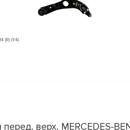
(R) (1/4)
и перед. верх. MERCEDES-BE