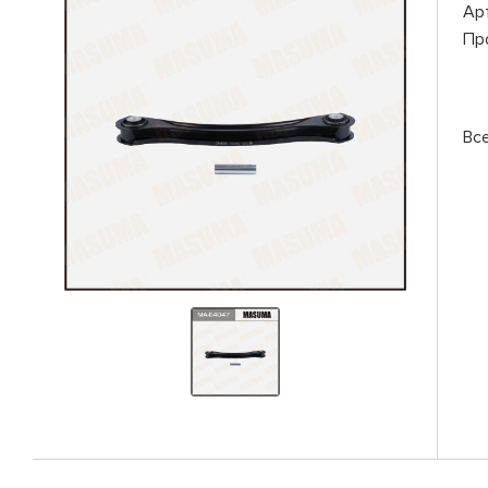
Ар
Пр
Вс