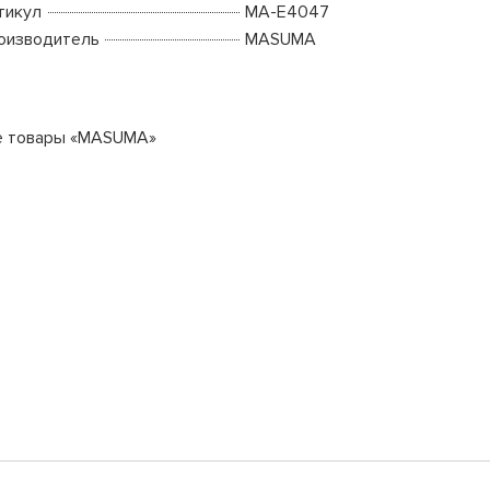
тикул
MA-E4047
оизводитель
MASUMA
е товары «MASUMA»