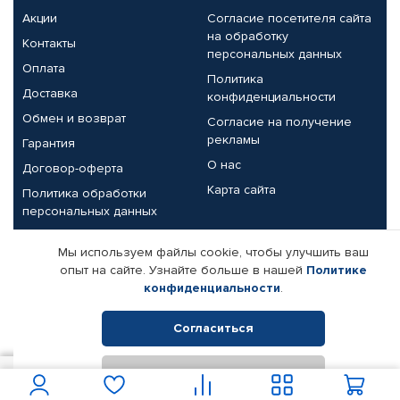
Акции
Согласие посетителя сайта
на обработку
Контакты
персональных данных
Оплата
Политика
Доставка
конфиденциальности
Обмен и возврат
Согласие на получение
рекламы
Гарантия
О нас
Договор-оферта
Карта сайта
Политика обработки
персональных данных
Партнерам
Мы используем файлы cookie, чтобы улучшить ваш
опыт на сайте. Узнайте больше в нашей
Политике
Корпоративным клиентам
Реквизиты компании
конфиденциальности
.
Поставщикам
Согласиться
Отклонить
© КАМАЗ ЦЕНТР ДОНЕЦК, 2015-2026. Все права защищены.
5 500
В корзину
Интернет-магазин автомобильных товаров Автопрофи.