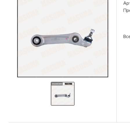
Ар
Пр
Вс