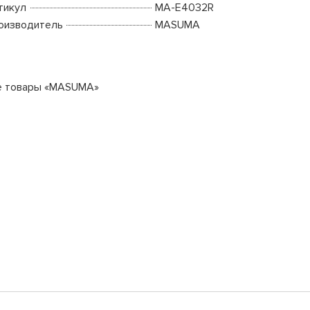
тикул
MA-E4032R
оизводитель
MASUMA
е товары «MASUMA»