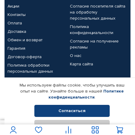
Акции
Согласие посетителя сайта
на обработку
Контакты
персональных данных
Оплата
Политика
Доставка
конфиденциальности
Обмен и возврат
Согласие на получение
рекламы
Гарантия
О нас
Договор-оферта
Карта сайта
Политика обработки
персональных данных
Партнерам
Мы используем файлы cookie, чтобы улучшить ваш
опыт на сайте. Узнайте больше в нашей
Политике
Корпоративным клиентам
Реквизиты компании
конфиденциальности
.
Поставщикам
Согласиться
Отклонить
© КАМАЗ ЦЕНТР ДОНЕЦК, 2015-2026. Все права защищены.
10 000
В корзину
Интернет-магазин автомобильных товаров Автопрофи.