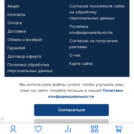
Акции
Согласие посетителя сайта
на обработку
Контакты
персональных данных
Оплата
Политика
Доставка
конфиденциальности
Обмен и возврат
Согласие на получение
рекламы
Гарантия
О нас
Договор-оферта
Карта сайта
Политика обработки
персональных данных
Партнерам
Мы используем файлы cookie, чтобы улучшить ваш
опыт на сайте. Узнайте больше в нашей
Политике
Корпоративным клиентам
Реквизиты компании
конфиденциальности
.
Поставщикам
Согласиться
Отклонить
© КАМАЗ ЦЕНТР ДОНЕЦК, 2015-2026. Все права защищены.
12 750
В корзину
Интернет-магазин автомобильных товаров Автопрофи.