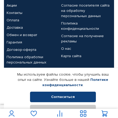
Акции
Согласие посетителя сайта
на обработку
Контакты
персональных данных
Оплата
Политика
Доставка
конфиденциальности
Обмен и возврат
Согласие на получение
рекламы
Гарантия
О нас
Договор-оферта
Карта сайта
Политика обработки
персональных данных
Партнерам
Мы используем файлы cookie, чтобы улучшить ваш
опыт на сайте. Узнайте больше в нашей
Политике
Корпоративным клиентам
Реквизиты компании
конфиденциальности
.
Поставщикам
Согласиться
Отклонить
© КАМАЗ ЦЕНТР ДОНЕЦК, 2015-2026. Все права защищены.
2 600
В корзину
Интернет-магазин автомобильных товаров Автопрофи.