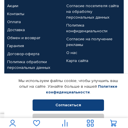
Акции
Согласие посетителя сайта
на обработку
Контакты
персональных данных
Оплата
Политика
Доставка
конфиденциальности
Обмен и возврат
Согласие на получение
рекламы
Гарантия
О нас
Договор-оферта
Карта сайта
Политика обработки
персональных данных
Партнерам
Мы используем файлы cookie, чтобы улучшить ваш
опыт на сайте. Узнайте больше в нашей
Политике
Корпоративным клиентам
Реквизиты компании
конфиденциальности
.
Поставщикам
Согласиться
Отклонить
© КАМАЗ ЦЕНТР ДОНЕЦК, 2015-2026. Все права защищены.
3 950
В корзину
Интернет-магазин автомобильных товаров Автопрофи.