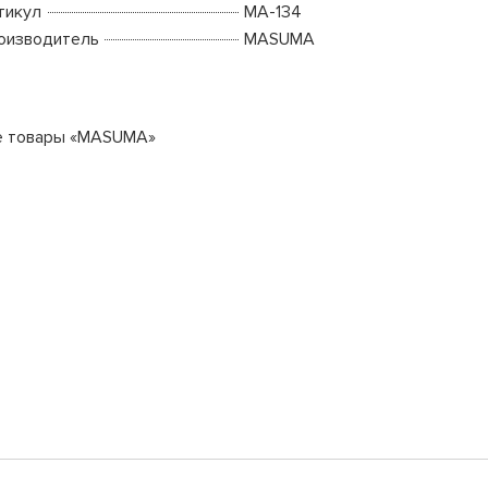
тикул
MA-134
оизводитель
MASUMA
е товары «MASUMA»