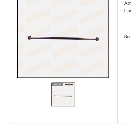
Ар
Пр
Вс