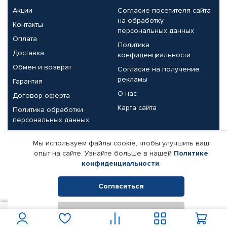
Акции
Согласие посетителя сайта
на обработку
Контакты
персональных данных
Оплата
Политика
Доставка
конфиденциальности
Обмен и возврат
Согласие на получение
рекламы
Гарантия
О нас
Договор-оферта
Карта сайта
Политика обработки
персональных данных
Партнерам
Мы используем файлы cookie, чтобы улучшить ваш
опыт на сайте. Узнайте больше в нашей
Политике
Корпоративным клиентам
Реквизиты компании
конфиденциальности
.
Поставщикам
Согласиться
Отклонить
© КАМАЗ ЦЕНТР ДОНЕЦК, 2015-2026. Все права защищены.
2 200
В корзину
Интернет-магазин автомобильных товаров Автопрофи.