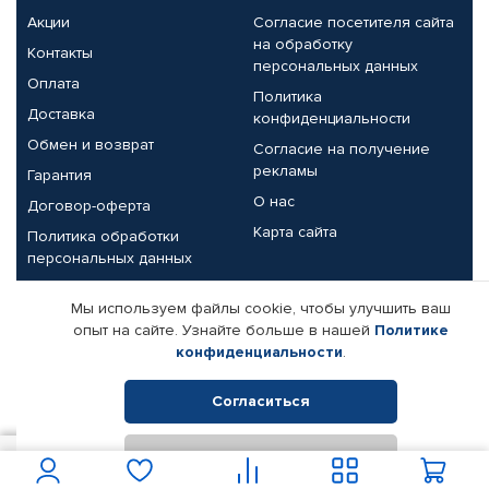
Акции
Согласие посетителя сайта
на обработку
Контакты
персональных данных
Оплата
Политика
Доставка
конфиденциальности
Обмен и возврат
Согласие на получение
рекламы
Гарантия
О нас
Договор-оферта
Карта сайта
Политика обработки
персональных данных
Партнерам
Мы используем файлы cookie, чтобы улучшить ваш
опыт на сайте. Узнайте больше в нашей
Политике
Корпоративным клиентам
Реквизиты компании
конфиденциальности
.
Поставщикам
Согласиться
Отклонить
© КАМАЗ ЦЕНТР ДОНЕЦК, 2015-2026. Все права защищены.
800
В корзину
Интернет-магазин автомобильных товаров Автопрофи.