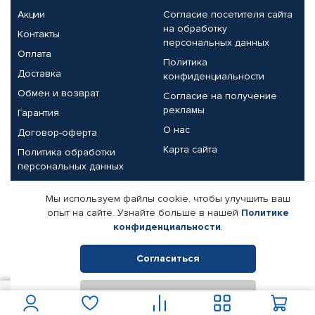
Акции
Согласие посетителя сайта
на обработку
Контакты
персональных данных
Оплата
Политика
Доставка
конфиденциальности
Обмен и возврат
Согласие на получение
рекламы
Гарантия
О нас
Договор-оферта
Карта сайта
Политика обработки
персональных данных
Партнерам
Мы используем файлы cookie, чтобы улучшить ваш
опыт на сайте. Узнайте больше в нашей
Политике
Корпоративным клиентам
Реквизиты компании
конфиденциальности
.
Поставщикам
Согласиться
Отклонить
© КАМАЗ ЦЕНТР ДОНЕЦК, 2015-2026. Все права защищены.
900
В корзину
Интернет-магазин автомобильных товаров Автопрофи.