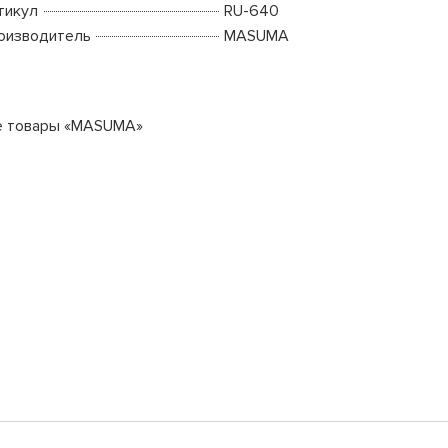
тикул
RU-640
оизводитель
MASUMA
е товары «MASUMA»