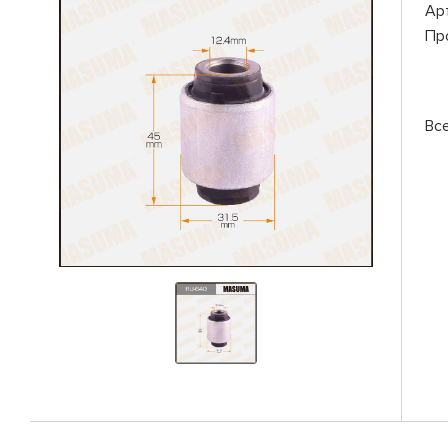
Ар
Пр
Вс