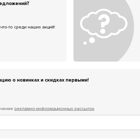
редложений?
что-то среди наших акций!
цию о новинках и скидках первыми!
учение
рекламно-информационных рассылок