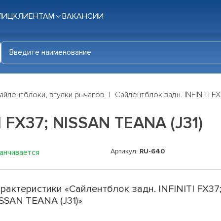
ЛИЦ
КЛИЕНТАМ
ВАКАНСИИ
айлентблоки, втулки рычагов
Сайлентблок задн. INFINITI FX
I FX37; NISSAN TEANA (J31)
Артикул:
RU-640
канчивается
рактеристики «Сайлентблок задн. INFINITI FX37
SSAN TEANA (J31)»