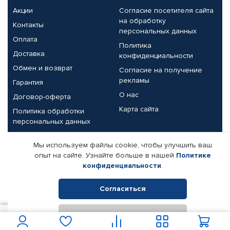
Акции
Согласие посетителя сайта
на обработку
Контакты
персональных данных
Оплата
Политика
Доставка
конфиденциальности
Обмен и возврат
Согласие на получение
рекламы
Гарантия
О нас
Договор-оферта
Карта сайта
Политика обработки
персональных данных
Партнерам
Мы используем файлы cookie, чтобы улучшить ваш
опыт на сайте. Узнайте больше в нашей
Политике
Корпоративным клиентам
Реквизиты компании
конфиденциальности
.
Поставщикам
Согласиться
Отклонить
© КАМАЗ ЦЕНТР ДОНЕЦК, 2015-2026. Все права защищены.
700
В корзину
Интернет-магазин автомобильных товаров Автопрофи.