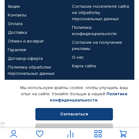
Акции
Согласие посетителя сайта
на обработку
Контакты
персональных данных
Оплата
Политика
Доставка
конфиденциальности
Обмен и возврат
Согласие на получение
рекламы
Гарантия
О нас
Договор-оферта
Карта сайта
Политика обработки
персональных данных
Партнерам
Мы используем файлы cookie, чтобы улучшить ваш
опыт на сайте. Узнайте больше в нашей
Политике
Корпоративным клиентам
Реквизиты компании
конфиденциальности
.
Поставщикам
Согласиться
Отклонить
© КАМАЗ ЦЕНТР ДОНЕЦК, 2015-2026. Все права защищены.
1 000
В корзину
Интернет-магазин автомобильных товаров Автопрофи.