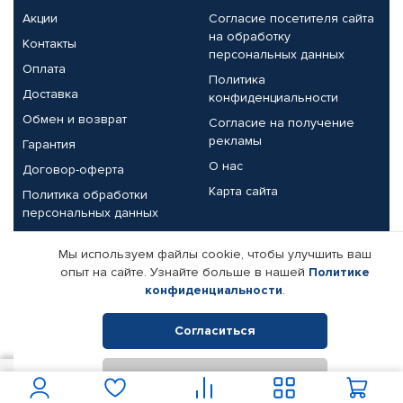
Акции
Согласие посетителя сайта
на обработку
Контакты
персональных данных
Оплата
Политика
Доставка
конфиденциальности
Обмен и возврат
Согласие на получение
рекламы
Гарантия
О нас
Договор-оферта
Карта сайта
Политика обработки
персональных данных
Партнерам
Мы используем файлы cookie, чтобы улучшить ваш
опыт на сайте. Узнайте больше в нашей
Политике
Корпоративным клиентам
Реквизиты компании
конфиденциальности
.
Поставщикам
Согласиться
Отклонить
© КАМАЗ ЦЕНТР ДОНЕЦК, 2015-2026. Все права защищены.
950
В корзину
Интернет-магазин автомобильных товаров Автопрофи.