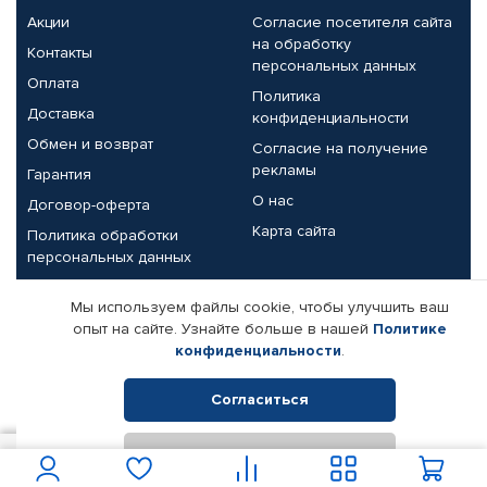
Акции
Согласие посетителя сайта
на обработку
Контакты
персональных данных
Оплата
Политика
Доставка
конфиденциальности
Обмен и возврат
Согласие на получение
рекламы
Гарантия
О нас
Договор-оферта
Карта сайта
Политика обработки
персональных данных
Партнерам
Мы используем файлы cookie, чтобы улучшить ваш
опыт на сайте. Узнайте больше в нашей
Политике
Корпоративным клиентам
Реквизиты компании
конфиденциальности
.
Поставщикам
Согласиться
Отклонить
© КАМАЗ ЦЕНТР ДОНЕЦК, 2015-2026. Все права защищены.
1 350
В корзину
Интернет-магазин автомобильных товаров Автопрофи.