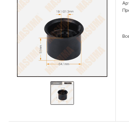
Ар
Пр
Вс