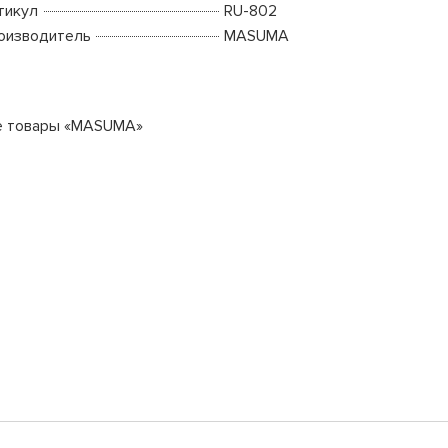
тикул
RU-802
оизводитель
MASUMA
е товары «MASUMA»