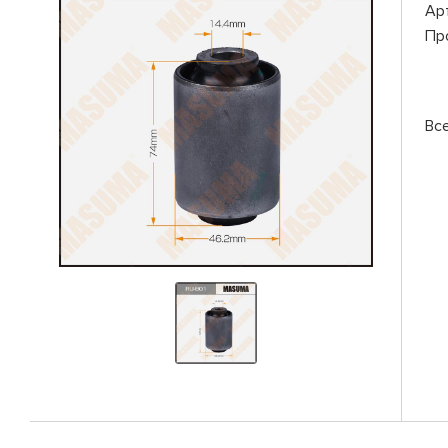
Ар
Пр
Вс