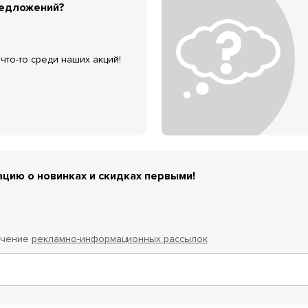
редложений?
что-то среди наших акций!
цию о новинках и скидках первыми!
учение
рекламно-информационных рассылок