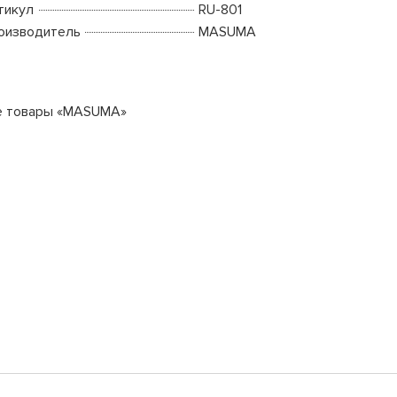
тикул
RU-801
оизводитель
MASUMA
е товары «MASUMA»