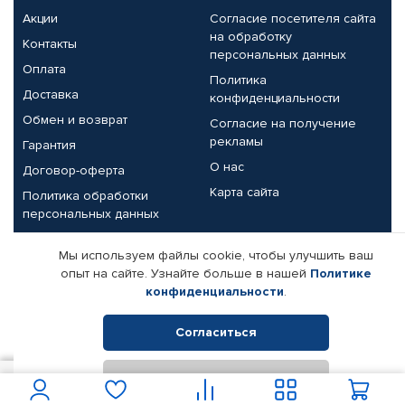
Акции
Согласие посетителя сайта
на обработку
Контакты
персональных данных
Оплата
Политика
Доставка
конфиденциальности
Обмен и возврат
Согласие на получение
рекламы
Гарантия
О нас
Договор-оферта
Карта сайта
Политика обработки
персональных данных
Партнерам
Мы используем файлы cookie, чтобы улучшить ваш
опыт на сайте. Узнайте больше в нашей
Политике
Корпоративным клиентам
Реквизиты компании
конфиденциальности
.
Поставщикам
Согласиться
Отклонить
© КАМАЗ ЦЕНТР ДОНЕЦК, 2015-2026. Все права защищены.
1 550
В корзину
Интернет-магазин автомобильных товаров Автопрофи.