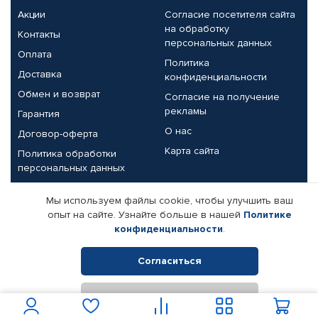
Акции
Согласие посетителя сайта
на обработку
Контакты
персональных данных
Оплата
Политика
Доставка
конфиденциальности
Обмен и возврат
Согласие на получение
рекламы
Гарантия
О нас
Договор-оферта
Карта сайта
Политика обработки
персональных данных
Партнерам
Мы используем файлы cookie, чтобы улучшить ваш
опыт на сайте. Узнайте больше в нашей
Политике
Корпоративным клиентам
Реквизиты компании
конфиденциальности
.
Поставщикам
Согласиться
Отклонить
© КАМАЗ ЦЕНТР ДОНЕЦК, 2015-2026. Все права защищены.
Интернет-магазин автомобильных товаров Автопрофи.