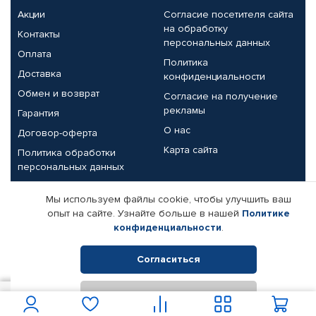
Акции
Согласие посетителя сайта
на обработку
Контакты
персональных данных
Оплата
Политика
Доставка
конфиденциальности
Обмен и возврат
Согласие на получение
рекламы
Гарантия
О нас
Договор-оферта
Карта сайта
Политика обработки
персональных данных
Партнерам
Мы используем файлы cookie, чтобы улучшить ваш
опыт на сайте. Узнайте больше в нашей
Политике
Корпоративным клиентам
Реквизиты компании
конфиденциальности
.
Поставщикам
Согласиться
Отклонить
© КАМАЗ ЦЕНТР ДОНЕЦК, 2015-2026. Все права защищены.
600
В корзину
Интернет-магазин автомобильных товаров Автопрофи.