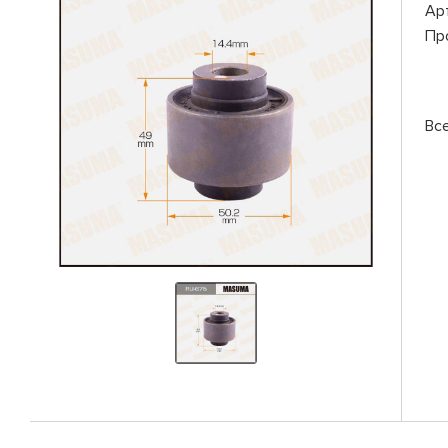
Ар
Пр
Вс