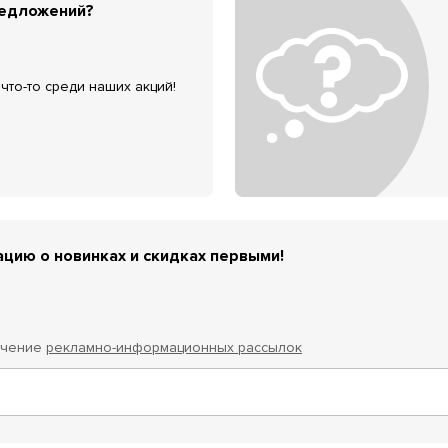
редложений?
что-то среди наших акций!
цию о новинках и скидках первыми!
учение
рекламно-информационных рассылок