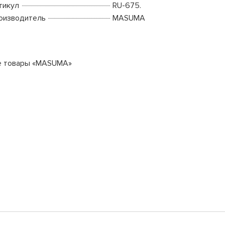
тикул
RU-675.
оизводитель
MASUMA
е товары «MASUMA»