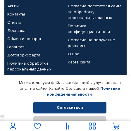
Акции
Согласие посетителя сайта
на обработку
Контакты
персональных данных
Оплата
Политика
Доставка
конфиденциальности
Обмен и возврат
Согласие на получение
рекламы
Гарантия
О нас
Договор-оферта
Карта сайта
Политика обработки
персональных данных
Партнерам
Мы используем файлы cookie, чтобы улучшить ваш
опыт на сайте. Узнайте больше в нашей
Политике
Корпоративным клиентам
Реквизиты компании
конфиденциальности
.
Поставщикам
Согласиться
Отклонить
© КАМАЗ ЦЕНТР ДОНЕЦК, 2015-2026. Все права защищены.
1 050
В корзину
Интернет-магазин автомобильных товаров Автопрофи.