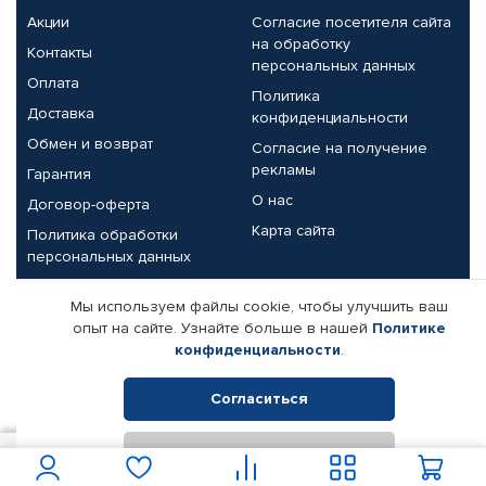
Акции
Согласие посетителя сайта
на обработку
Контакты
персональных данных
Оплата
Политика
Доставка
конфиденциальности
Обмен и возврат
Согласие на получение
рекламы
Гарантия
О нас
Договор-оферта
Карта сайта
Политика обработки
персональных данных
Партнерам
Мы используем файлы cookie, чтобы улучшить ваш
опыт на сайте. Узнайте больше в нашей
Политике
Корпоративным клиентам
Реквизиты компании
конфиденциальности
.
Поставщикам
Согласиться
Отклонить
© КАМАЗ ЦЕНТР ДОНЕЦК, 2015-2026. Все права защищены.
950
В корзину
Интернет-магазин автомобильных товаров Автопрофи.