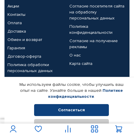
Акции
Согласие посетителя сайта
на обработку
Контакты
персональных данных
Оплата
Политика
Доставка
конфиденциальности
Обмен и возврат
Согласие на получение
рекламы
Гарантия
О нас
Договор-оферта
Карта сайта
Политика обработки
персональных данных
Партнерам
Мы используем файлы cookie, чтобы улучшить ваш
опыт на сайте. Узнайте больше в нашей
Политике
Корпоративным клиентам
Реквизиты компании
конфиденциальности
.
Поставщикам
Согласиться
Отклонить
© КАМАЗ ЦЕНТР ДОНЕЦК, 2015-2026. Все права защищены.
1 150
В корзину
Интернет-магазин автомобильных товаров Автопрофи.