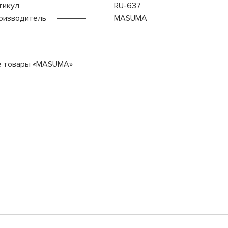
тикул
RU-637
оизводитель
MASUMA
е товары «MASUMA»