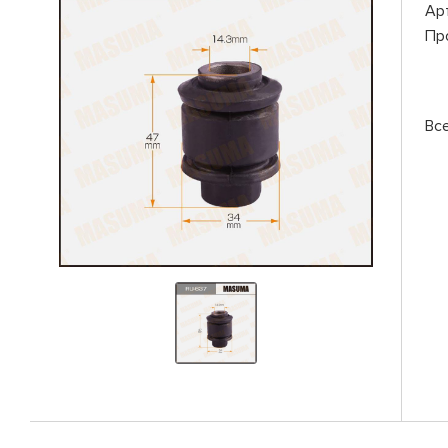
Ар
Пр
Вс