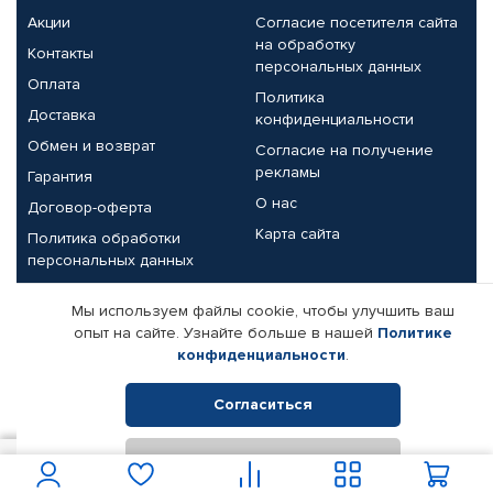
Акции
Согласие посетителя сайта
на обработку
Контакты
персональных данных
Оплата
Политика
Доставка
конфиденциальности
Обмен и возврат
Согласие на получение
рекламы
Гарантия
О нас
Договор-оферта
Карта сайта
Политика обработки
персональных данных
Партнерам
Мы используем файлы cookie, чтобы улучшить ваш
опыт на сайте. Узнайте больше в нашей
Политике
Корпоративным клиентам
Реквизиты компании
конфиденциальности
.
Поставщикам
Согласиться
Отклонить
© КАМАЗ ЦЕНТР ДОНЕЦК, 2015-2026. Все права защищены.
1 200
В корзину
Интернет-магазин автомобильных товаров Автопрофи.