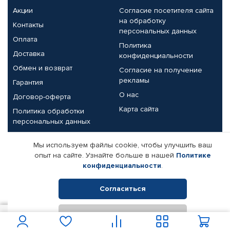
Акции
Согласие посетителя сайта
на обработку
Контакты
персональных данных
Оплата
Политика
Доставка
конфиденциальности
Обмен и возврат
Согласие на получение
рекламы
Гарантия
О нас
Договор-оферта
Карта сайта
Политика обработки
персональных данных
Партнерам
Мы используем файлы cookie, чтобы улучшить ваш
опыт на сайте. Узнайте больше в нашей
Политике
Корпоративным клиентам
Реквизиты компании
конфиденциальности
.
Поставщикам
Согласиться
Отклонить
© КАМАЗ ЦЕНТР ДОНЕЦК, 2015-2026. Все права защищены.
700
В корзину
Интернет-магазин автомобильных товаров Автопрофи.