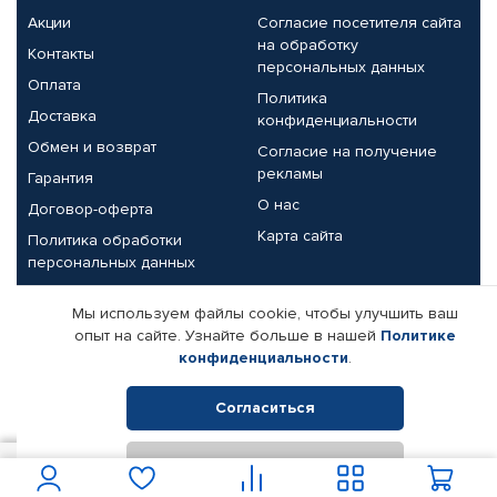
Акции
Согласие посетителя сайта
на обработку
Контакты
персональных данных
Оплата
Политика
Доставка
конфиденциальности
Обмен и возврат
Согласие на получение
рекламы
Гарантия
О нас
Договор-оферта
Карта сайта
Политика обработки
персональных данных
Партнерам
Мы используем файлы cookie, чтобы улучшить ваш
опыт на сайте. Узнайте больше в нашей
Политике
Корпоративным клиентам
Реквизиты компании
конфиденциальности
.
Поставщикам
Согласиться
Отклонить
© КАМАЗ ЦЕНТР ДОНЕЦК, 2015-2026. Все права защищены.
1 100
В корзину
Интернет-магазин автомобильных товаров Автопрофи.