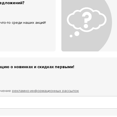
редложений?
что-то среди наших акций!
цию о новинках и скидках первыми!
учение
рекламно-информационных рассылок