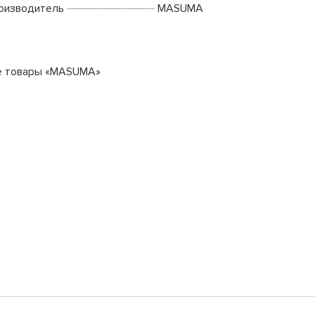
оизводитель
MASUMA
е товары «MASUMA»