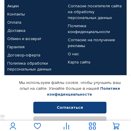
Акции
Согласие посетителя сайта
на обработку
Контакты
персональных данных
Оплата
Политика
Доставка
конфиденциальности
Обмен и возврат
Согласие на получение
рекламы
Гарантия
О нас
Договор-оферта
Карта сайта
Политика обработки
персональных данных
Партнерам
Мы используем файлы cookie, чтобы улучшить ваш
опыт на сайте. Узнайте больше в нашей
Политике
Корпоративным клиентам
Реквизиты компании
конфиденциальности
.
Поставщикам
Согласиться
Отклонить
© КАМАЗ ЦЕНТР ДОНЕЦК, 2015-2026. Все права защищены.
350
В корзину
Интернет-магазин автомобильных товаров Автопрофи.