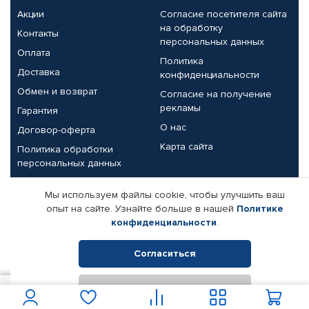
Акции
Согласие посетителя сайта
на обработку
Контакты
персональных данных
Оплата
Политика
Доставка
конфиденциальности
Обмен и возврат
Согласие на получение
рекламы
Гарантия
О нас
Договор-оферта
Карта сайта
Политика обработки
персональных данных
Партнерам
Мы используем файлы cookie, чтобы улучшить ваш
опыт на сайте. Узнайте больше в нашей
Политике
Корпоративным клиентам
Реквизиты компании
конфиденциальности
.
Поставщикам
Согласиться
Отклонить
© КАМАЗ ЦЕНТР ДОНЕЦК, 2015-2026. Все права защищены.
900
В корзину
Интернет-магазин автомобильных товаров Автопрофи.