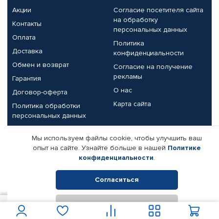
Акции
Согласие посетителя сайта
на обработку
Контакты
персональных данных
Оплата
Политика
Доставка
конфиденциальности
Обмен и возврат
Согласие на получение
рекламы
Гарантия
О нас
Договор-оферта
Карта сайта
Политика обработки
персональных данных
Партнерам
Мы используем файлы cookie, чтобы улучшить ваш
опыт на сайте. Узнайте больше в нашей
Политике
Корпоративным клиентам
Реквизиты компании
конфиденциальности
.
Поставщикам
Согласиться
Отклонить
© КАМАЗ ЦЕНТР ДОНЕЦК, 2015-2026. Все права защищены.
1 200
В корзину
Интернет-магазин автомобильных товаров Автопрофи.