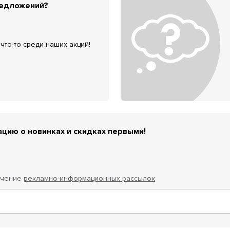
редложений?
что-то среди наших акций!
цию о новинках и скидках первыми!
учение
рекламно-информационных рассылок