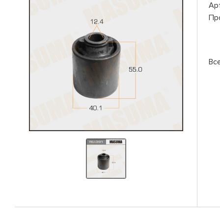
Ар
Пр
Вс