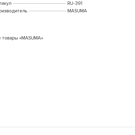
тикул
RU-391
оизводитель
MASUMA
е товары «MASUMA»