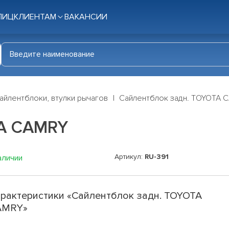
ЛИЦ
КЛИЕНТАМ
ВАКАНСИИ
айлентблоки, втулки рычагов
Сайлентблок задн. TOYOTA 
TA CAMRY
Артикул:
RU-391
аличии
рактеристики «Сайлентблок задн. TOYOTA
AMRY»