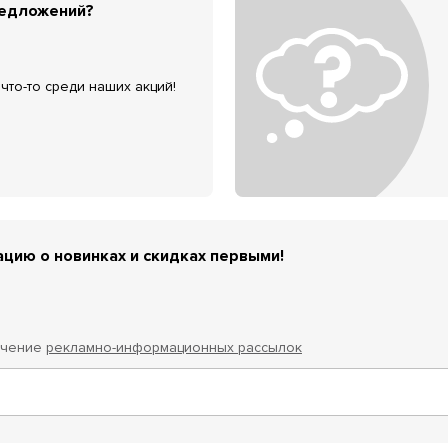
редложений?
что-то среди наших акций!
цию о новинках и скидках первыми!
учение
рекламно-информационных рассылок