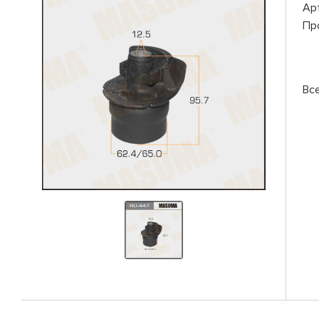
Ар
Пр
Вс