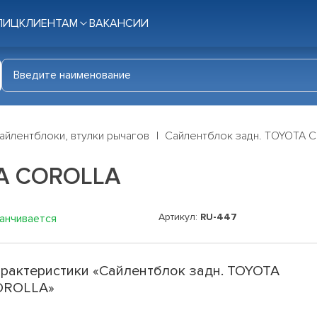
ЛИЦ
КЛИЕНТАМ
ВАКАНСИИ
айлентблоки, втулки рычагов
Сайлентблок задн. TOYOTA 
TA COROLLA
Артикул:
RU-447
канчивается
рактеристики «Сайлентблок задн. TOYOTA
OROLLA»