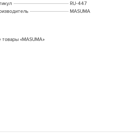
тикул
RU-447
оизводитель
MASUMA
е товары «MASUMA»