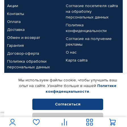
Акции
Согласие посетителя сайта
на обработку
Контакты
персональных данных
Оплата
Политика
Доставка
конфиденциальности
Обмен и возврат
Согласие на получение
рекламы
Гарантия
О нас
Договор-оферта
Карта сайта
Политика обработки
персональных данных
Партнерам
Мы используем файлы cookie, чтобы улучшить ваш
опыт на сайте. Узнайте больше в нашей
Политике
Корпоративным клиентам
Реквизиты компании
конфиденциальности
.
Поставщикам
Согласиться
Отклонить
© КАМАЗ ЦЕНТР ДОНЕЦК, 2015-2026. Все права защищены.
800
В корзину
Интернет-магазин автомобильных товаров Автопрофи.