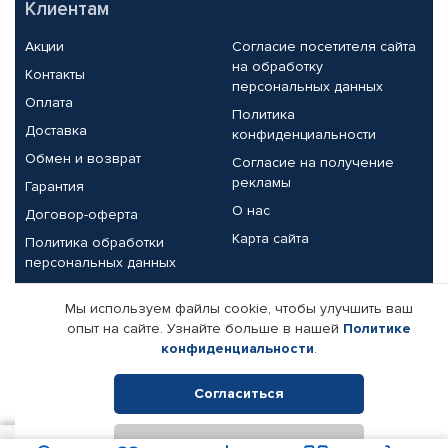
Клиентам
Акции
Согласие посетителя сайта
на обработку
Контакты
персональных данных
Оплата
Политика
Доставка
конфиденциальности
Обмен и возврат
Согласие на получение
рекламы
Гарантия
О нас
Договор-оферта
Карта сайта
Политика обработки
персональных данных
Партнерам
Мы используем файлы cookie, чтобы улучшить ваш
опыт на сайте. Узнайте больше в нашей
Политике
Корпоративным клиентам
Реквизиты компании
конфиденциальности
.
Поставщикам
Согласиться
Отклонить
© КАМАЗ ЦЕНТР ДОНЕЦК, 2015-2026. Все права защищены.