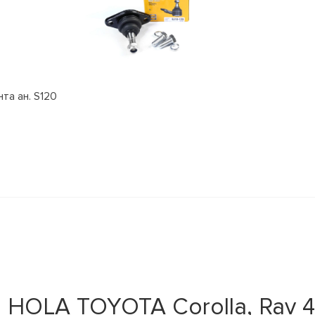
та ан. S120
OLA TOYOTA Corolla, Rav 4, 