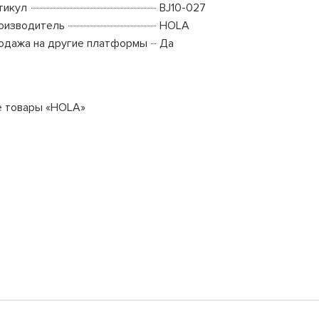
тикул
BJ10-027
оизводитель
HOLA
одажа на другие платформы
Да
е товары «HOLA»