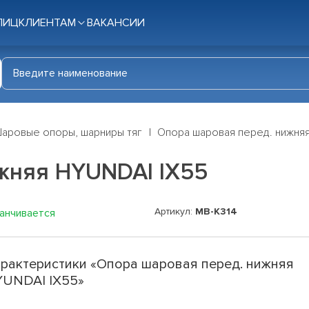
ЛИЦ
КЛИЕНТАМ
ВАКАНСИИ
аровые опоры, шарниры тяг
Опора шаровая перед. нижняя
жняя HYUNDAI IX55
Артикул:
MB-K314
канчивается
рактеристики «Опора шаровая перед. нижняя
UNDAI IX55»