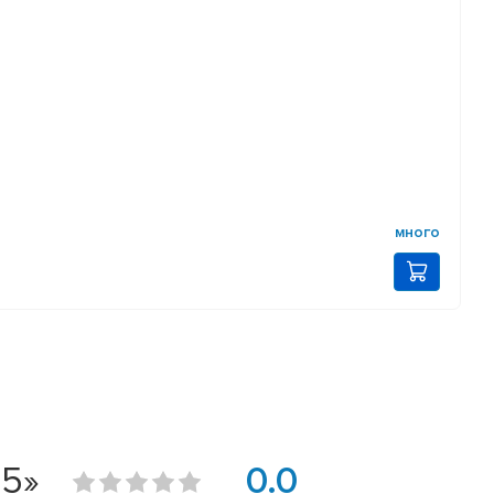
много
55»
0.0