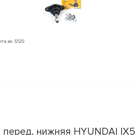
та ан. S120
 перед. нижняя HYUNDAI IX