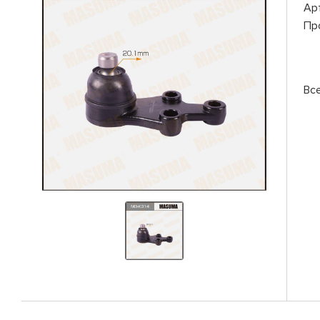
Ар
Пр
Вс