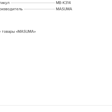
тикул
MB-K314
оизводитель
MASUMA
е товары «MASUMA»