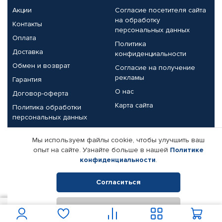
Акции
Согласие посетителя сайта
на обработку
Контакты
персональных данных
Оплата
Политика
Доставка
конфиденциальности
Обмен и возврат
Согласие на получение
рекламы
Гарантия
О нас
Договор-оферта
Карта сайта
Политика обработки
персональных данных
Партнерам
Мы используем файлы cookie, чтобы улучшить ваш
опыт на сайте. Узнайте больше в нашей
Политике
Корпоративным клиентам
Реквизиты компании
конфиденциальности
.
Поставщикам
Согласиться
Отклонить
© КАМАЗ ЦЕНТР ДОНЕЦК, 2015-2026. Все права защищены.
2 000
В корзину
Интернет-магазин автомобильных товаров Автопрофи.