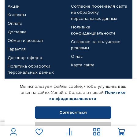
Акции
Согласие посетителя сайта
на обработку
Контакты
персональных данных
Оплата
Политика
Доставка
конфиденциальности
Обмен и возврат
Согласие на получение
рекламы
Гарантия
О нас
Договор-оферта
Карта сайта
Политика обработки
персональных данных
Партнерам
Мы используем файлы cookie, чтобы улучшить ваш
опыт на сайте. Узнайте больше в нашей
Политике
Корпоративным клиентам
Реквизиты компании
конфиденциальности
.
Поставщикам
Согласиться
Отклонить
© КАМАЗ ЦЕНТР ДОНЕЦК, 2015-2026. Все права защищены.
1 100
В корзину
Интернет-магазин автомобильных товаров Автопрофи.